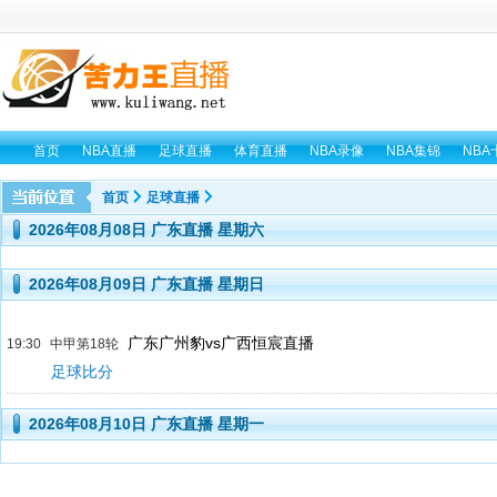
首页
NBA直播
足球直播
体育直播
NBA录像
NBA集锦
NBA
首页
足球直播
2026年08月08日 广东直播 星期六
2026年08月09日 广东直播 星期日
广东广州豹vs广西恒宸直播
19:30 中甲第18轮
足球比分
2026年08月10日 广东直播 星期一