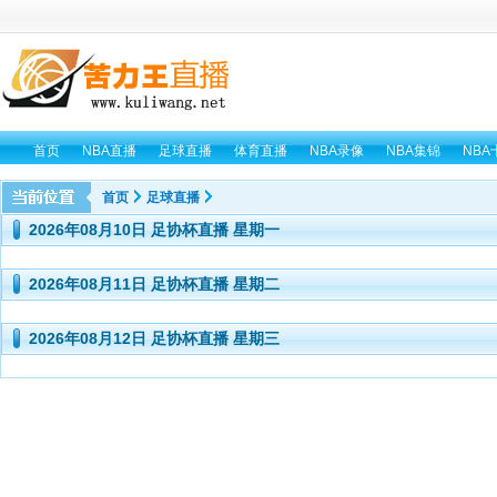
首页
NBA直播
足球直播
体育直播
NBA录像
NBA集锦
NBA
首页
足球直播
2026年08月10日 足协杯直播 星期一
2026年08月11日 足协杯直播 星期二
2026年08月12日 足协杯直播 星期三