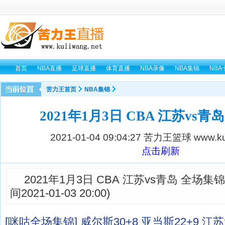
首页
NBA直播
足球直播
体育直播
NBA录像
NBA集锦
NBA
苦力王首页
NBA集锦
2021年1月3日 CBA 江苏vs青
2021-01-04 09:04:27
苦力王篮球 www.kuli
点击刷新
2021年1月3日 CBA 江苏vs青岛 全场
间2021-01-03 20:00)
[咪咕全场集锦] 威尔斯30+8 亚当斯22+9 