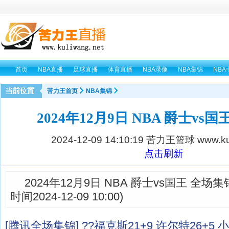
首页
NBA直播
足球直播
体育直播
NBA录像
NBA集锦
NBA
苦力王首页
NBA集锦
2024年12月9日 NBA 爵士vs
2024-12-09 14:10:19
苦力王篮球 www.kuli
点击刷新
2024年12月9日 NBA 爵士vs国王 全
时间2024-12-09 10:00)
[腾讯全场集锦] ??福克斯21+9 许尔特26+5 小