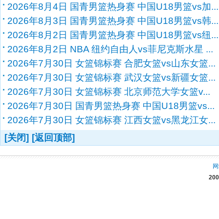
2026年8月4日 国青男篮热身赛 中国U18男篮vs加...
2026年8月3日 国青男篮热身赛 中国U18男篮vs韩...
2026年8月2日 国青男篮热身赛 中国U18男篮vs纽...
2026年8月2日 NBA 纽约自由人vs菲尼克斯水星 ...
2026年7月30日 女篮锦标赛 合肥女篮vs山东女篮...
2026年7月30日 女篮锦标赛 武汉女篮vs新疆女篮...
2026年7月30日 女篮锦标赛 北京师范大学女篮v...
2026年7月30日 国青男篮热身赛 中国U18男篮vs...
2026年7月30日 女篮锦标赛 江西女篮vs黑龙江女...
[关闭]
[返回顶部]
网
20