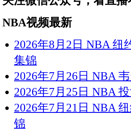
关注微信公众号，看直播
NBA视频最新
2026年8月2日 NBA
集锦
2026年7月26日 NB
2026年7月25日 NB
2026年7月21日 NB
锦