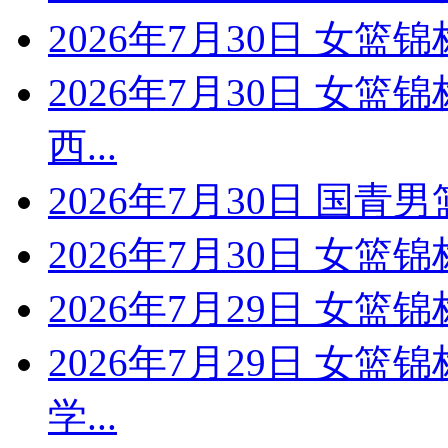
2026年7月30日 女篮锦
2026年7月30日 女篮
西...
2026年7月30日 国青男
2026年7月30日 女篮锦
2026年7月29日 女篮锦
2026年7月29日 女篮
学...