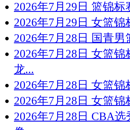
2026年7月29日 篮锦标
2026年7月29日 女篮锦
2026年7月28日 国青男
2026年7月28日 女篮
龙...
2026年7月28日 女篮锦
2026年7月28日 女篮锦
2026年7月28日 CBA