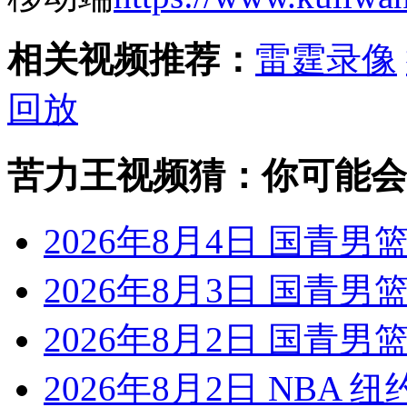
相关视频推荐：
雷霆录像
回放
苦力王视频猜：你可能会
2026年8月4日 国青男篮
2026年8月3日 国青男篮
2026年8月2日 国青男篮
2026年8月2日 NBA 