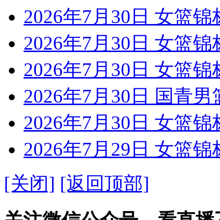
2026年7月30日 女篮锦
2026年7月30日 女篮锦
2026年7月30日 女篮
2026年7月30日 国青男
2026年7月30日 女篮锦
2026年7月29日 女篮锦
[关闭]
[返回顶部]