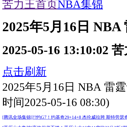
苦力王首页
NBA集锦
2025年5月16日 NB
2025-05-16 13:10:02
苦力
点击刷新
2025年5月16日 NBA 
时间2025-05-16 08:30)
[腾讯全场集锦]??约G7！约基奇29+14+8 杰伦威拉胯 斯特劳