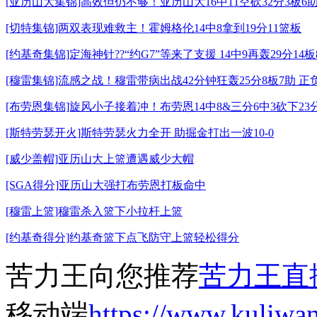
[亚历山大集锦]高效但仍不够！亚历山大16中11空砍32分3板6助
[切特集锦]两双表现难救主！霍姆格伦14中8拿到19分11篮板
[约基奇集锦]定海神针??“约G7”等来了支援 14中9再轰29分14
[穆雷集锦]流感之战！穆雷带病出战42分钟狂轰25分8板7助 正
[布劳恩集锦]旋风小子接着冲！布劳恩14中8&三分6中3砍下23分
[斯特劳瑟开火]斯特劳瑟火力全开 助掘金打出一波10-0
[威少盖帽]亚历山大上篮遭遇威少大帽
[SGA得分]亚历山大强打布劳恩打板命中
[穆雷上篮]穆雷杀入篮下小拉杆上篮
[约基奇得分]约基奇篮下点飞防守上篮轻松得分
苦力王向您推荐
苦力王直
移动端
https://www.kuliwan