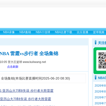
NBA录像
NBA集锦
NBA十佳球
NBA比赛下载
比分直播
篮球视频
关注
日 NBA 雷霆vs步行者 全场集锦
10:05
苦力王篮球 www.kuliwang.net
点击刷新
NB
 全场集锦(本场比赛直播时间2025-06-20 08:30)
2026年
+5 亚历山大7球8失误 步行者大胜雷霆
2026年
2026年
5 亚历山大7球8失误 步行者大胜雷霆
2026年