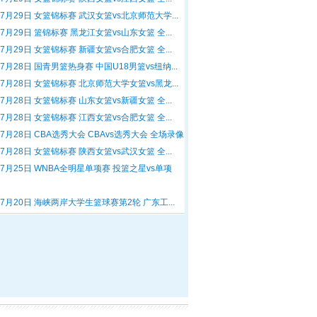
年7月29日 女篮锦标赛 武汉女篮vs北京师范大学...
年7月29日 篮锦标赛 黑龙江女篮vs山东女篮 全...
年7月29日 女篮锦标赛 新疆女篮vs合肥女篮 全...
年7月28日 国青男篮热身赛 中国U18男篮vs纽纳...
年7月28日 女篮锦标赛 北京师范大学女篮vs黑龙...
年7月28日 女篮锦标赛 山东女篮vs新疆女篮 全...
年7月28日 女篮锦标赛 江西女篮vs合肥女篮 全...
年7月28日 CBA选秀大会 CBAvs选秀大会 全场录像
年7月28日 女篮锦标赛 陕西女篮vs武汉女篮 全...
年7月25日 WNBA全明星单项赛 投篮之星vs单项
年7月20日 海峡两岸大学生篮球赛第2轮 广东工...