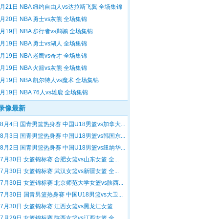
7月21日 NBA 纽约自由人vs达拉斯飞翼 全场集锦
7月20日 NBA 勇士vs灰熊 全场集锦
7月19日 NBA 步行者vs鹈鹕 全场集锦
7月19日 NBA 勇士vs湖人 全场集锦
7月19日 NBA 老鹰vs奇才 全场集锦
7月19日 NBA 火箭vs灰熊 全场集锦
7月19日 NBA 凯尔特人vs魔术 全场集锦
7月19日 NBA 76人vs雄鹿 全场集锦
A录像最新
年8月4日 国青男篮热身赛 中国U18男篮vs加拿大...
年8月3日 国青男篮热身赛 中国U18男篮vs韩国东...
年8月2日 国青男篮热身赛 中国U18男篮vs纽纳华...
年7月30日 女篮锦标赛 合肥女篮vs山东女篮 全...
年7月30日 女篮锦标赛 武汉女篮vs新疆女篮 全...
年7月30日 女篮锦标赛 北京师范大学女篮vs陕西...
年7月30日 国青男篮热身赛 中国U18男篮vs大卫...
年7月30日 女篮锦标赛 江西女篮vs黑龙江女篮 ...
年7月29日 女篮锦标赛 陕西女篮vs江西女篮 全...