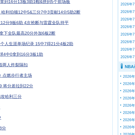
拿到16分13板3助1帽&拼到5个前场板
2026年
利伯顿12中5&三分7中3贡献14分5助2断
2026年
2026年
献12分9板6助 4次抢断与雷霆全队持平
2026年
拿下全队最高20分外加6板2断
2026年
2026年
个人生涯单场纪录 15中7得21分4板2助
2026年
球4中0拿到16分3板1助
2026年
迎着两人炸裂隔扣
NB
分 点燃步行者主场
2026
2026
9 将分差拉到22分
2026
助攻哈利三分
2026
2026
分
2026
中
2026
2026
8分
2026