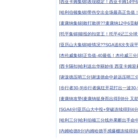
[西亚卡姆集锦]表现稳定！西亚卡姆14中6
[哈利伯顿集锦]带伤交出全场最高正负值！哈
[麦康纳集锦]敢打敢拼??麦康纳12中6贡
[托平集锦]能投的扣篮王！托平4记三分球
[亚历山大集锦]啥情况??SGA送8次失误平
[杰伦威集锦]正负值-40最低！杰伦威三分
[西卡隔扣]哈利送出华丽妙传 西亚卡姆
[谢泼德压哨三分]谢泼德命中超远压哨三
[步行者30-9]步行者疯狂开花打出一波30-
[麦康纳攻势]麦康纳挺身而出得到8分 又
[SGA4分]亚历山大中投+突破连续得到4
[哈利三分]哈利伯顿三分线外果断出手命
[内姆哈德8分]内姆哈德手感爆棚连续得到