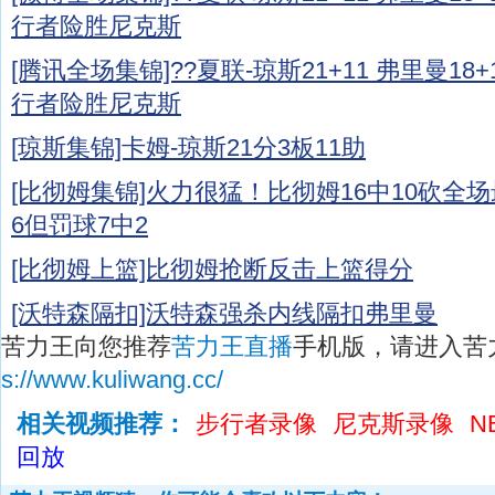
行者险胜尼克斯
[腾讯全场集锦]??夏联-琼斯21+11 弗里曼18+
行者险胜尼克斯
[琼斯集锦]卡姆-琼斯21分3板11助
[比彻姆集锦]火力很猛！比彻姆16中10砍全场最
6但罚球7中2
[比彻姆上篮]比彻姆抢断反击上篮得分
[沃特森隔扣]沃特森强杀内线隔扣弗里曼
苦力王向您推荐
苦力王直播
手机版，请进入苦
s://www.kuliwang.cc/
相关视频推荐：
步行者录像
尼克斯录像
N
回放