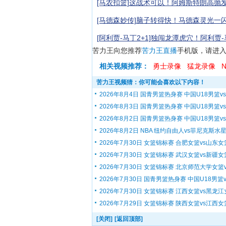
[马农扣篮]这战术可以！阿姆斯特朗高抛
[马德森妙传]脑子转得快！马德森灵光一
[阿利贾-马丁2+1]独闯龙潭虎穴！阿利贾
苦力王向您推荐
苦力王直播
手机版，请进
相关视频推荐：
勇士录像
猛龙录像
苦力王视频猜：你可能会喜欢以下内容！
2026年8月4日 国青男篮热身赛 中国U18男篮vs加
2026年8月3日 国青男篮热身赛 中国U18男篮vs韩
2026年8月2日 国青男篮热身赛 中国U18男篮vs纽
2026年8月2日 NBA 纽约自由人vs菲尼克斯水星 .
2026年7月30日 女篮锦标赛 合肥女篮vs山东女篮.
2026年7月30日 女篮锦标赛 武汉女篮vs新疆女篮.
2026年7月30日 女篮锦标赛 北京师范大学女篮v.
2026年7月30日 国青男篮热身赛 中国U18男篮vs.
2026年7月30日 女篮锦标赛 江西女篮vs黑龙江女.
2026年7月29日 女篮锦标赛 陕西女篮vs江西女篮.
[关闭]
[返回顶部]