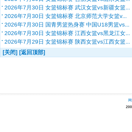
2026年7月30日 女篮锦标赛 武汉女篮vs新疆女篮...
2026年7月30日 女篮锦标赛 北京师范大学女篮v...
2026年7月30日 国青男篮热身赛 中国U18男篮vs...
2026年7月30日 女篮锦标赛 江西女篮vs黑龙江女...
2026年7月29日 女篮锦标赛 陕西女篮vs江西女篮...
[关闭]
[返回顶部]
网
20