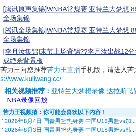
[腾讯原声集锦]WNBA常规赛 亚特兰大梦想 88 
全场集锦
[腾讯全场集锦]WNBA常规赛 亚特兰大梦想 88 
全场集锦
[李月汝集锦]末节上场背锅??李月汝出战12分
成绝杀背景板
苦力王向您推荐
苦力王直播
手机版，请进入苦
s://www.kuliwang.cc/
相关视频推荐：
亚特兰大梦想录像 达拉斯飞
NBA录像回放
苦力王视频猜：你可能会喜欢以下内容！
2026年8月4日 国青男篮热身赛 中国U18男篮vs加...
2026年8月3日 国青男篮热身赛 中国U18男篮vs韩...