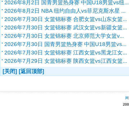
2026年8月2日 国青男篮热身赛 中国U18男篮vs纽...
2026年8月2日 NBA 纽约自由人vs菲尼克斯水星 ...
2026年7月30日 女篮锦标赛 合肥女篮vs山东女篮...
2026年7月30日 女篮锦标赛 武汉女篮vs新疆女篮...
2026年7月30日 女篮锦标赛 北京师范大学女篮v...
2026年7月30日 国青男篮热身赛 中国U18男篮vs...
2026年7月30日 女篮锦标赛 江西女篮vs黑龙江女...
2026年7月29日 女篮锦标赛 陕西女篮vs江西女篮...
[关闭]
[返回顶部]
网
20