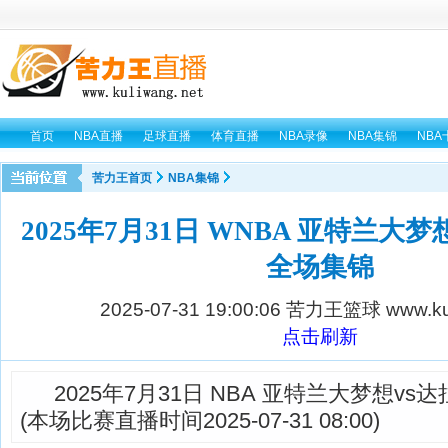
首页
NBA直播
足球直播
体育直播
NBA录像
NBA集锦
NBA
苦力王首页
NBA集锦
2025年7月31日 WNBA 亚特兰大
全场集锦
2025-07-31 19:00:06
苦力王篮球 www.kuli
点击刷新
2025年7月31日 NBA 亚特兰大梦想vs
(本场比赛直播时间2025-07-31 08:00)