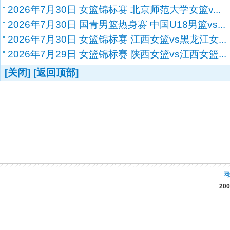
2026年7月30日 女篮锦标赛 北京师范大学女篮v...
2026年7月30日 国青男篮热身赛 中国U18男篮vs...
2026年7月30日 女篮锦标赛 江西女篮vs黑龙江女...
2026年7月29日 女篮锦标赛 陕西女篮vs江西女篮...
[关闭]
[返回顶部]
网
20