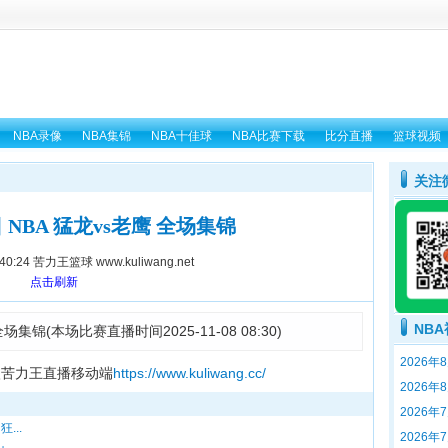
NBA录像
NBA集锦
NBA十佳球
NBA比赛下载
比分直播
篮球视频
关注
日 NBA 猛龙vs老鹰 全场集锦
40:24
苦力王篮球 www.kuliwang.net
点击刷新
NB
全场集锦(本场比赛直播时间2025-11-08 08:30)
2026年
入苦力王直播移动端
https://www.kuliwang.cc/
2026年
2026年
...
2026年