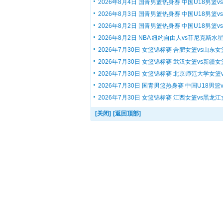
2026年8月4日 国青男篮热身赛 中国U18男篮vs加
2026年8月3日 国青男篮热身赛 中国U18男篮vs韩
2026年8月2日 国青男篮热身赛 中国U18男篮vs纽
2026年8月2日 NBA 纽约自由人vs菲尼克斯水星 .
2026年7月30日 女篮锦标赛 合肥女篮vs山东女篮.
2026年7月30日 女篮锦标赛 武汉女篮vs新疆女篮.
2026年7月30日 女篮锦标赛 北京师范大学女篮v.
2026年7月30日 国青男篮热身赛 中国U18男篮vs.
2026年7月30日 女篮锦标赛 江西女篮vs黑龙江女.
[关闭]
[返回顶部]