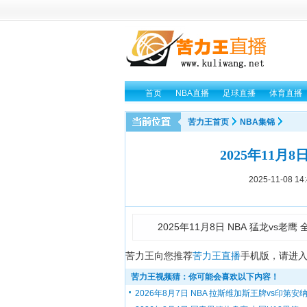
首页
NBA直播
足球直播
体育直播
苦力王首页
NBA集锦
2025年11月8
2025-11-08 14:
2025年11月8日 NBA 猛龙vs老鹰 
苦力王向您推荐
苦力王直播
手机版，请进
苦力王视频猜：你可能会喜欢以下内容！
2026年8月7日 NBA 拉斯维加斯王牌vs印第安纳狂