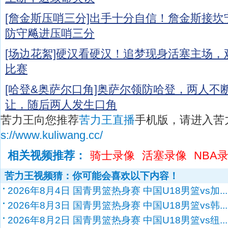
[詹金斯压哨三分]出手十分自信！詹金斯接
防守飚进压哨三分
[场边花絮]硬汉看硬汉！追梦现身活塞主场，
比赛
[哈登&奥萨尔口角]奥萨尔领防哈登，两人不
让，随后两人发生口角
苦力王向您推荐
苦力王直播
手机版，请进入苦
s://www.kuliwang.cc/
相关视频推荐：
骑士录像
活塞录像
NBA
苦力王视频猜：你可能会喜欢以下内容！
2026年8月4日 国青男篮热身赛 中国U18男篮vs加...
2026年8月3日 国青男篮热身赛 中国U18男篮vs韩...
2026年8月2日 国青男篮热身赛 中国U18男篮vs纽...