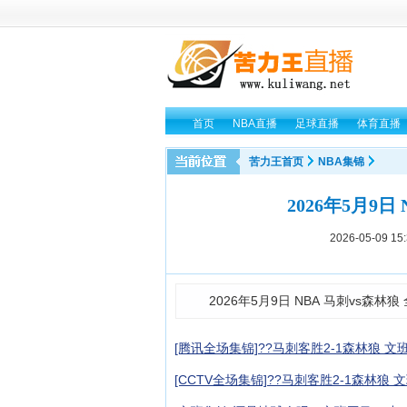
首页
NBA直播
足球直播
体育直播
苦力王首页
NBA集锦
2026年5月9日
2026-05-09 15:
2026年5月9日 NBA 马刺vs森林狼 
[腾讯全场集锦]??马刺客胜2-1森林狼 文班3
[CCTV全场集锦]??马刺客胜2-1森林狼 文班