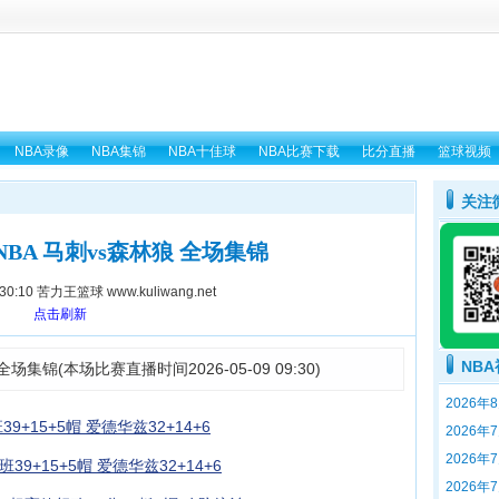
NBA录像
NBA集锦
NBA十佳球
NBA比赛下载
比分直播
篮球视频
关注
 NBA 马刺vs森林狼 全场集锦
30:10
苦力王篮球 www.kuliwang.net
点击刷新
NB
全场集锦(本场比赛直播时间2026-05-09 09:30)
2026年
9+15+5帽 爱德华兹32+14+6
2026年
2026年
39+15+5帽 爱德华兹32+14+6
2026年