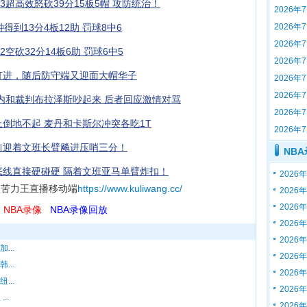
3超高效怒砍39分15板5帽 攻防统治！
2026年
得到13分4板12助 罚球8中6
2026年
2026年
空砍32分14板6助 罚球6中5
2026年
打进，随后防守端又迎面大帽华子
2026年
2026年
场内和裁判布拉泽斯吵起来 后者回应激情对骂
2026年
上倒地不起 麦丹和卡斯尔冲突各吃1T
2026年
前迎着文班长臂飚进压哨三分！
NB
底线直接硬碰硬 隔着文班亚马单臂炸扣！
2026
入苦力王直播移动端
https://www.kuliwang.cc/
2026
2026
NBA录像
NBA录像回放
2026
2026
...
2026
...
2026
...
2026
..
2026