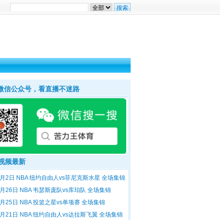
微信公众号，看直播不迷路
A视频最新
8月2日 NBA 纽约自由人vs菲尼克斯水星 全场集锦
7月26日 NBA 韦瑟斯庞队vs库珀队 全场集锦
7月25日 NBA 投篮之星vs单项赛 全场集锦
7月21日 NBA 纽约自由人vs达拉斯飞翼 全场集锦