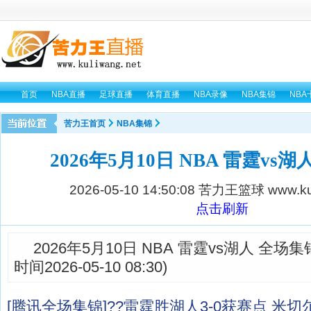
首页
NBA直播
足球直播
体育直播
NBA录像
NBA集锦
NBA
苦力王首页
NBA集锦
2026年5月10日 NBA 雷霆vs
2026-05-10 14:50:08
苦力王篮球 www.kuli
点击刷新
2026年5月10日 NBA 雷霆vs湖人 全
时间2026-05-10 08:30)
[腾讯全场集锦]??雷霆胜湖人3-0获赛点 米切尔2