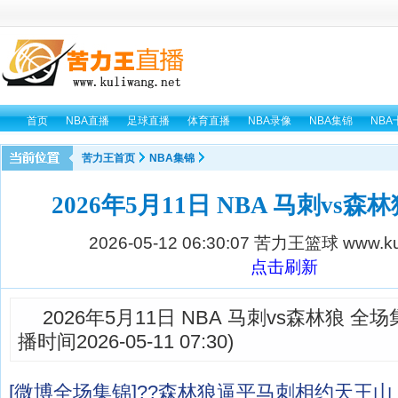
首页
NBA直播
足球直播
体育直播
NBA录像
NBA集锦
NBA
苦力王首页
NBA集锦
2026年5月11日 NBA 马刺vs森
2026-05-12 06:30:07
苦力王篮球 www.kuli
点击刷新
2026年5月11日 NBA 马刺vs森林狼 
播时间2026-05-11 07:30)
[微博全场集锦]??森林狼逼平马刺相约天王山！