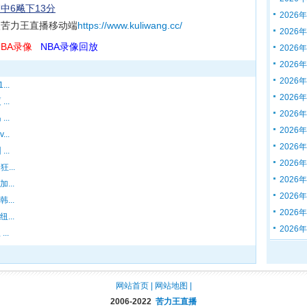
中6飚下13分
2026
入苦力王直播移动端
https://www.kuliwang.cc/
2026
NBA录像
NBA录像回放
2026
2026
2026
..
2026
..
2026
..
2026
..
2026
..
2026
...
2026
...
2026
...
2026
...
2026
..
网站首页
|
网站地图
|
2006-2022
苦力王直播