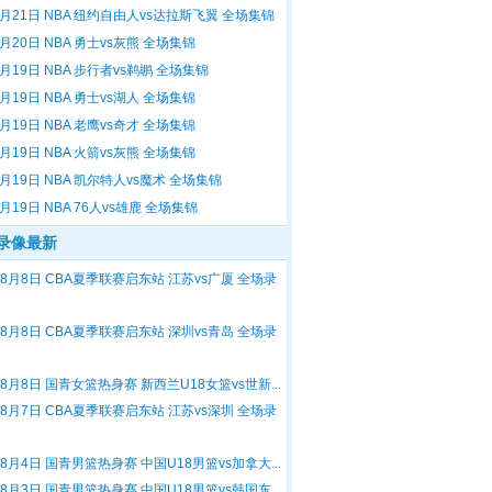
7月21日 NBA 纽约自由人vs达拉斯飞翼 全场集锦
7月20日 NBA 勇士vs灰熊 全场集锦
7月19日 NBA 步行者vs鹈鹕 全场集锦
7月19日 NBA 勇士vs湖人 全场集锦
7月19日 NBA 老鹰vs奇才 全场集锦
7月19日 NBA 火箭vs灰熊 全场集锦
7月19日 NBA 凯尔特人vs魔术 全场集锦
7月19日 NBA 76人vs雄鹿 全场集锦
A录像最新
年8月8日 CBA夏季联赛启东站 江苏vs广厦 全场录
年8月8日 CBA夏季联赛启东站 深圳vs青岛 全场录
年8月8日 国青女篮热身赛 新西兰U18女篮vs世新...
年8月7日 CBA夏季联赛启东站 江苏vs深圳 全场录
年8月4日 国青男篮热身赛 中国U18男篮vs加拿大...
年8月3日 国青男篮热身赛 中国U18男篮vs韩国东...