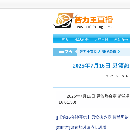
首页
NBA直播
足球直播
体育直播
苦力王首页
NBA录像
2025年7月16日 男
2025-07-16 07:
2025年7月16日 男篮热身赛 荷兰
16 01:30)
[]【第15分钟开始】男篮热身赛 荷兰男篮 
[加时赛]如有加时请点此观看