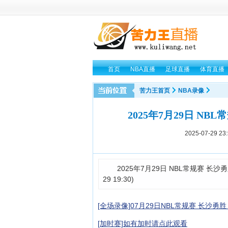
首页
NBA直播
足球直播
体育直播
苦力王首页
NBA录像
2025年7月29日 N
2025-07-29 23:
2025年7月29日 NBL常规赛 长沙
29 19:30)
[全场录像]07月29日NBL常规赛 长沙勇胜
[加时赛]如有加时请点此观看