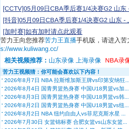
[CCTV]05月09日CBA季后赛1/4决赛G2 山东
[抖音]05月09日CBA季后赛1/4决赛G2 山东 
[加时赛]如有加时请点此观看
苦力王向您推荐
苦力王直播
手机版，请进入苦
s://www.kuliwang.cc/
相关视频推荐：
山东录像 上海录像
NBA录
苦力王视频猜：你可能会喜欢以下内容！
2026年8月7日 NBA 拉斯维加斯王牌vs印第安纳狂..
2026年8月4日 国青男篮热身赛 中国U18男篮vs加...
2026年8月3日 国青男篮热身赛 中国U18男篮vs韩...
2026年8月2日 国青男篮热身赛 中国U18男篮vs纽...
2026年8月2日 NBA 纽约自由人vs菲尼克斯水星 ...
2026年7月30日 女篮锦标赛 合肥女篮vs山东女篮...