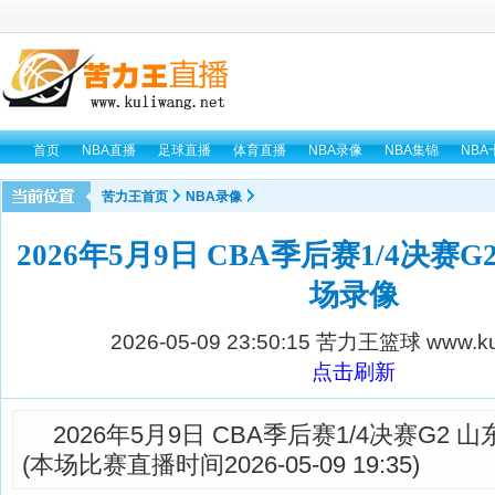
首页
NBA直播
足球直播
体育直播
NBA录像
NBA集锦
NBA
苦力王首页
NBA录像
2026年5月9日 CBA季后赛1/4决赛G
场录像
2026-05-09 23:50:15
苦力王篮球 www.kuli
点击刷新
2026年5月9日 CBA季后赛1/4决赛G2 
(本场比赛直播时间2026-05-09 19:35)