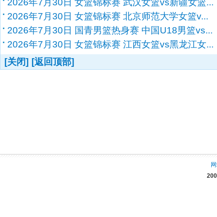
2026年7月30日 女篮锦标赛 武汉女篮vs新疆女篮...
2026年7月30日 女篮锦标赛 北京师范大学女篮v...
2026年7月30日 国青男篮热身赛 中国U18男篮vs...
2026年7月30日 女篮锦标赛 江西女篮vs黑龙江女...
[关闭]
[返回顶部]
网
20