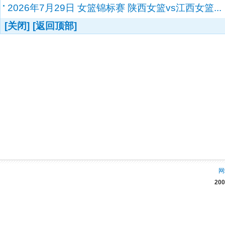
2026年7月29日 女篮锦标赛 陕西女篮vs江西女篮...
[关闭]
[返回顶部]
网
20