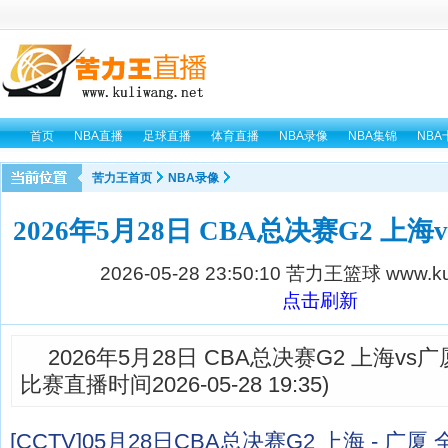
首页
NBA直播
足球直播
体育直播
NBA录像
NBA集锦
NBA
苦力王首页
NBA录像
2026年5月28日 CBA总决赛G2 上
2026-05-28 23:50:10
苦力王篮球 www.kuli
点击刷新
2026年5月28日 CBA总决赛G2 上海vs
比赛直播时间2026-05-28 19:35)
[CCTV]05月28日CBA总决赛G2 上海 - 广厦