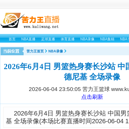
首页
NBA直播
足球直播
体育直播
NBA录像
NBA集锦
NBA
苦力王首页
NBA录像
2026年6月4日 男篮热身赛长沙站 中
德尼基 全场录像
2026-06-04 23:50:05
苦力王篮球 www.kuli
点击刷新
2026年6月4日 男篮热身赛长沙站 中国男
基 全场录像(本场比赛直播时间2026-06-04 19