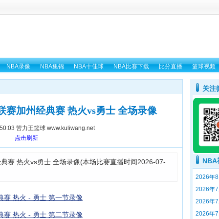
NBA录像
NBA集锦
NBA十佳球
NBA比赛下载
比分直播
篮球视频
关注
夏季联赛加州经典赛 热火vs勇士 全场录像
50:03
苦力王篮球 www.kuliwang.net
点击刷新
NB
经典赛 热火vs勇士 全场录像(本场比赛直播时间2026-07-
2026年
2026年
典赛 热火 - 勇士 第一节录像
2026年
2026年
典赛 热火 - 勇士 第二节录像