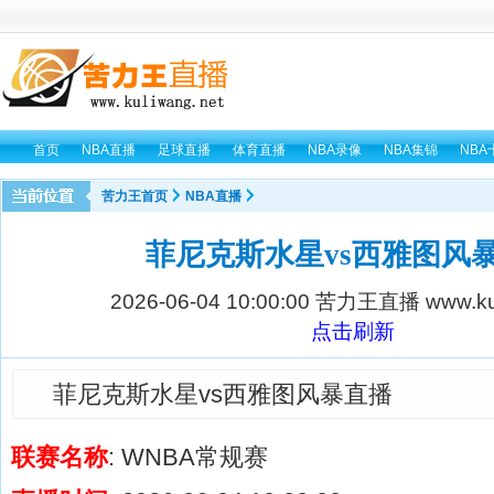
首页
NBA直播
足球直播
体育直播
NBA录像
NBA集锦
NBA
苦力王首页
NBA直播
菲尼克斯水星vs西雅图风
2026-06-04 10:00:00
苦力王直播 www.kuli
点击刷新
菲尼克斯水星vs西雅图风暴直播
联赛名称
: WNBA常规赛