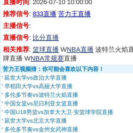
直播时间
: 2026-07-10 10:00:00
推荐信号
:
833直播
苦力王直播
主播信号
:
直播信号
:
比分直播
相关推荐
:
篮球直播
W
NBA直播
波特兰火焰直
牌直播 W
NBA常规赛
直播
苦力王视频猜：你可能会喜欢以下内容！
延世大学vs政治大学直播
早稻田大学vs高丽大学直播
多伦多节奏vs波特兰火焰直播
中国女篮vs尼日利亚女篮直播
中国U18男篮vs加拿大大卫·安篮球学院直播
延世大学vs北京大学直播
多伦多节奏vs金州女武神直播