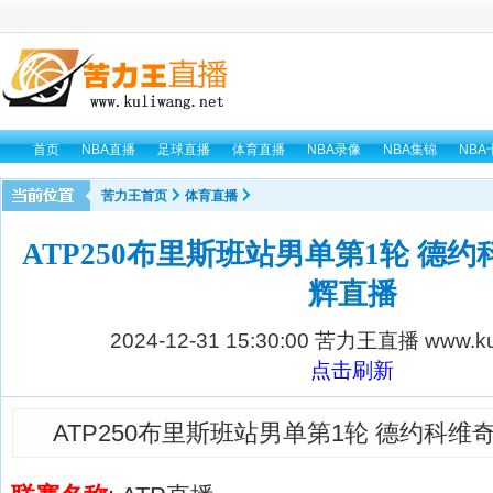
首页
NBA直播
足球直播
体育直播
NBA录像
NBA集锦
NBA
苦力王首页
体育直播
ATP250布里斯班站男单第1轮 德约
辉直播
2024-12-31 15:30:00
苦力王直播 www.kuli
点击刷新
ATP250布里斯班站男单第1轮 德约科维