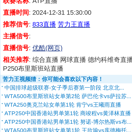
联赛名称
: ATP直播
直播时间
: 2024-12-31 15:30:00
推荐信号
:
833直播
苦力王直播
主播信号
:
直播信号
:
优酷(网页)
相关推荐
: 综合直播 网球直播 德约科维奇直播
P250布里斯班站直播
苦力王视频猜：你可能会喜欢以下内容！
中国排球超级联赛-女子季后赛第一阶段 北京北...
WTA500布里斯班站女单第2轮 萨巴伦卡vs萨拉苏...
WTA250奥克兰站女单第1轮 肯宁vs王曦雨直播
ATP250中国香港站男单第1轮 商竣程vs黄泽林直播
ATP250中国香港站男单第1轮 努诺-博尔热斯vs布...
WTA500布里斯班站女单第1轮 王欣瑜vs库德梅托...