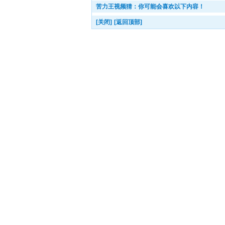
苦力王视频猜：你可能会喜欢以下内容！
[关闭]
[返回顶部]