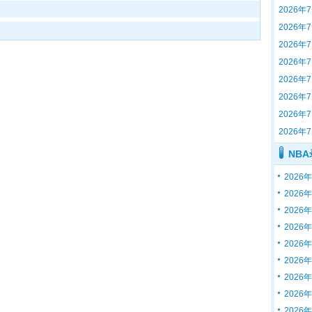
2026年
2026年
2026年
2026年
2026年
2026年
2026年
2026年
NB
2026
2026
2026
2026
2026
2026
2026
2026
2026