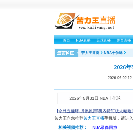
首页
NBA直播
足球直播
体育直播
苦力王首页
NBA十佳球
2026
2026-06-02 12:
2026年5月31日 NBA十佳球
[今日五佳球-腾讯原声]科内特钉板大帽哈
苦力王向您推荐
苦力王直播
手机版，请进
相关视频推荐：
NBA录像回放