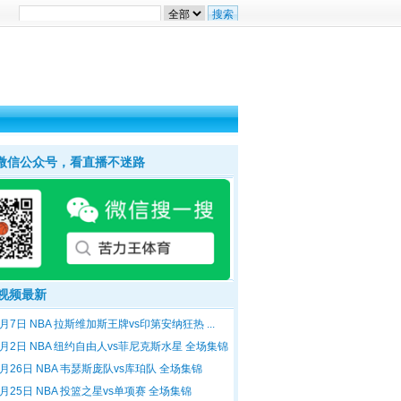
微信公众号，看直播不迷路
A视频最新
8月7日 NBA 拉斯维加斯王牌vs印第安纳狂热 ...
8月2日 NBA 纽约自由人vs菲尼克斯水星 全场集锦
7月26日 NBA 韦瑟斯庞队vs库珀队 全场集锦
7月25日 NBA 投篮之星vs单项赛 全场集锦