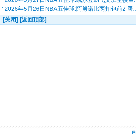
2026年5月26日NBA五佳球:阿努诺比两扣包前2 唐..
[关闭]
[返回顶部]
网