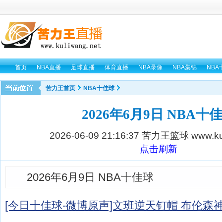
首页
NBA直播
足球直播
体育直播
NBA录像
NBA集锦
NBA
苦力王首页
NBA十佳球
2026年6月9日 NBA十
2026-06-09 21:16:37
苦力王篮球 www.kuli
点击刷新
2026年6月9日 NBA十佳球
[今日十佳球-微博原声]文班逆天钉帽 布伦森