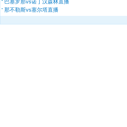
巴塞罗那vs诺丁汉森林直播
那不勒斯vs塞尔塔直播