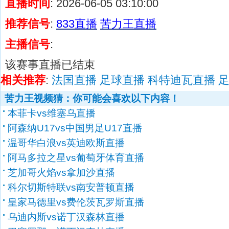
直播时间
: 2026-06-05 03:10:00
推荐信号
:
833直播
苦力王直播
主播信号
:
该赛事直播已结束
相关推荐
:
法国直播
足球直播
科特迪瓦直播
苦力王视频猜：你可能会喜欢以下内容！
本菲卡vs维塞乌直播
阿森纳U17vs中国男足U17直播
温哥华白浪vs英迪欧斯直播
阿马多拉之星vs葡萄牙体育直播
芝加哥火焰vs拿加沙直播
科尔切斯特联vs南安普顿直播
皇家马德里vs费伦茨瓦罗斯直播
乌迪内斯vs诺丁汉森林直播