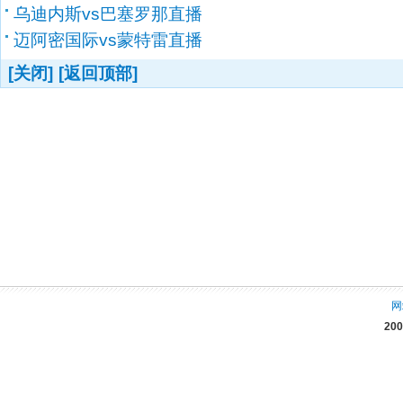
乌迪内斯vs巴塞罗那直播
迈阿密国际vs蒙特雷直播
[关闭]
[返回顶部]
网
20