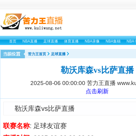
首页
NBA直播
足球直播
体育直播
NBA录像
NBA集锦
NBA
苦力王首页
足球直播
勒沃库森vs比萨直播
2025-08-06 00:00:00
苦力王直播 www.kuli
点击刷新
勒沃库森vs比萨直播
联赛名称
: 足球友谊赛