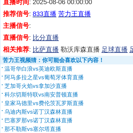
直播时间
: 2025-08-06 00:00:00
推荐信号
:
833直播
苦力王直播
主播信号
:
直播信号
:
比分直播
相关推荐
:
比萨直播
勒沃库森直播
足球直播
苦力王视频猜：你可能会喜欢以下内容！
温哥华白浪vs英迪欧斯直播
阿马多拉之星vs葡萄牙体育直播
芝加哥火焰vs拿加沙直播
科尔切斯特联vs南安普顿直播
皇家马德里vs费伦茨瓦罗斯直播
乌迪内斯vs诺丁汉森林直播
巴塞罗那vs诺丁汉森林直播
那不勒斯vs塞尔塔直播