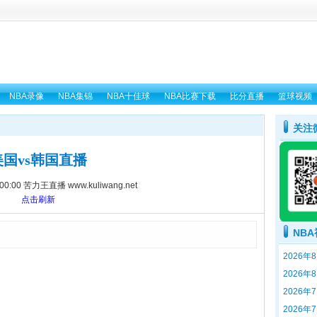
NBA录像
NBA集锦
NBA十佳球
NBA比赛下载
比分直播
篮球视频
关注
美国vs韩国直播
00:00
苦力王直播 www.kuliwang.net
点击刷新
NB
2026年
2026年
2026年
2026年