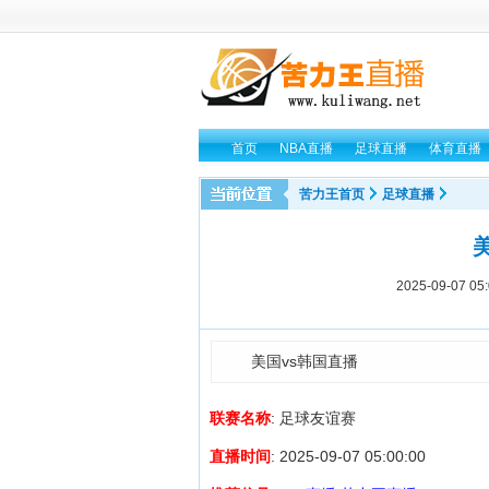
首页
NBA直播
足球直播
体育直播
苦力王首页
足球直播
2025-09-07 05:
美国vs韩国直播
联赛名称
: 足球友谊赛
直播时间
: 2025-09-07 05:00:00