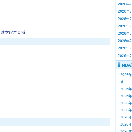
2026年
2026年
2026年
2026年
足球友谊赛直播
2026年
2026年
2026年
2026年
NB
2026
像
2026
2026
2026
2026
2026
2026
2026