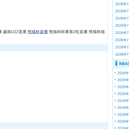
2026年
2026年
2026年
2026年
 越南U22直播
熊猫杯直播
熊猫杯杯赛第2轮直播 熊猫杯循
2026年
2026年
2026年
2026年
NB
2026
2026
2026
2026
2026
2026
2026
2026
2026