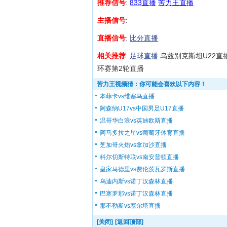
推荐信号
:
833直播
苦力王直播
主播信号
:
直播信号
:
比分直播
相关推荐
:
足球直播
乌兹别克斯坦U22直播
环赛第2轮直播
苦力王视频猜：你可能会喜欢以下内容！
本菲卡vs维塞乌直播
阿森纳U17vs中国男足U17直播
温哥华白浪vs英迪欧斯直播
阿马多拉之星vs葡萄牙体育直播
芝加哥火焰vs拿加沙直播
科尔切斯特联vs南安普顿直播
皇家马德里vs费伦茨瓦罗斯直播
乌迪内斯vs诺丁汉森林直播
巴塞罗那vs诺丁汉森林直播
那不勒斯vs塞尔塔直播
[关闭]
[返回顶部]