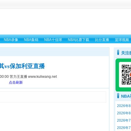
NBA录像
NBA集锦
NBA十佳球
NBA比赛下载
比分直播
篮球视频
关注
其vs保加利亚直播
00:00
苦力王直播 www.kuliwang.net
点击刷新
NB
2026年
2026年
2026年
2026年