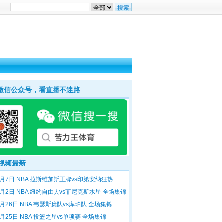
微信公众号，看直播不迷路
A视频最新
8月7日 NBA 拉斯维加斯王牌vs印第安纳狂热 ...
8月2日 NBA 纽约自由人vs菲尼克斯水星 全场集锦
7月26日 NBA 韦瑟斯庞队vs库珀队 全场集锦
7月25日 NBA 投篮之星vs单项赛 全场集锦