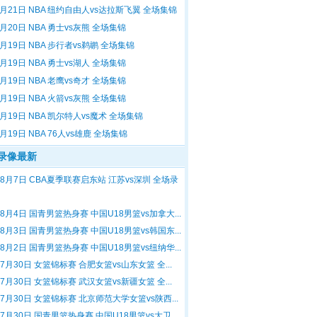
7月21日 NBA 纽约自由人vs达拉斯飞翼 全场集锦
7月20日 NBA 勇士vs灰熊 全场集锦
7月19日 NBA 步行者vs鹈鹕 全场集锦
7月19日 NBA 勇士vs湖人 全场集锦
7月19日 NBA 老鹰vs奇才 全场集锦
7月19日 NBA 火箭vs灰熊 全场集锦
7月19日 NBA 凯尔特人vs魔术 全场集锦
7月19日 NBA 76人vs雄鹿 全场集锦
A录像最新
年8月7日 CBA夏季联赛启东站 江苏vs深圳 全场录
年8月4日 国青男篮热身赛 中国U18男篮vs加拿大...
年8月3日 国青男篮热身赛 中国U18男篮vs韩国东...
年8月2日 国青男篮热身赛 中国U18男篮vs纽纳华...
年7月30日 女篮锦标赛 合肥女篮vs山东女篮 全...
年7月30日 女篮锦标赛 武汉女篮vs新疆女篮 全...
年7月30日 女篮锦标赛 北京师范大学女篮vs陕西...
年7月30日 国青男篮热身赛 中国U18男篮vs大卫...