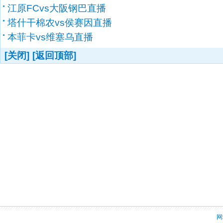
江原FCvs大阪钢巴直播
塔什干棉农vs侯赛因直播
本菲卡vs维塞乌直播
[关闭]
[返回顶部]
网