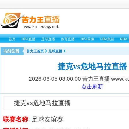
首页
NBA直播
足球直播
体育直播
NBA录像
NBA集锦
NBA
苦力王首页
足球直播
捷克vs危地马拉直播
2026-06-05 08:00:00
苦力王直播 www.kuli
点击刷新
捷克vs危地马拉直播
联赛名称
: 足球友谊赛