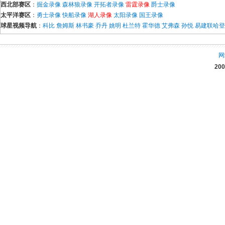
西北部赛区
：
掘金录像
森林狼录像
开拓者录像
雷霆录像
爵士录像
太平洋赛区
：
勇士录像
快船录像
湖人录像
太阳录像
国王录像
球星视频导航
：
科比
詹姆斯
林书豪
乔丹
姚明
杜兰特
霍华德
艾弗森
孙悦
易建联
哈登
网
20