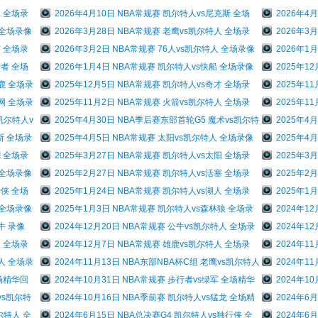
人 全场录
2026年4月10日 NBA常规赛 凯尔特人vs尼克斯 全场
2026年4
 全场录像
2026年3月28日 NBA常规赛 老鹰vs凯尔特人 全场录
2026年3
霆 全场录
2026年3月2日 NBA常规赛 76人vs凯尔特人 全场录像
2026年1
行者 全场
2026年1月4日 NBA常规赛 凯尔特人vs快船 全场录像
2025年1
雄鹿 全场录
2025年12月5日 NBA常规赛 凯尔特人vs奇才 全场录
2025年1
篮网 全场录
2025年11月2日 NBA常规赛 火箭vs凯尔特人 全场录
2025年1
凯尔特人v
2025年4月30日 NBA季后赛东部首轮G5 魔术vs凯尔特
2025年4
斯 全场录
2025年4月5日 NBA常规赛 太阳vs凯尔特人 全场录像
2025年4
刺 全场录
2025年3月27日 NBA常规赛 凯尔特人vs太阳 全场录
2025年3
 全场录像
2025年2月27日 NBA常规赛 凯尔特人vs活塞 全场录
2025年2
行侠 全场
2025年1月24日 NBA常规赛 凯尔特人vs湖人 全场录
2025年1
 全场录像
2025年1月3日 NBA常规赛 凯尔特人vs森林狼 全场录
2024年1
牛 录像
2024年12月20日 NBA常规赛 公牛vs凯尔特人 全场录
2024年1
人 全场录
2024年12月7日 NBA常规赛 雄鹿vs凯尔特人 全场录
2024年1
特人 全场录
2024年11月13日 NBA东部NBA杯C组 老鹰vs凯尔特人
2024年1
全场精华回
2024年10月31日 NBA常规赛 步行者vs绿军 全场精华
2024年1
vs凯尔特
2024年10月16日 NBA季前赛 凯尔特人vs猛龙 全场精
2024年
尔特人 全
2024年6月15日 NBA总决赛G4 凯尔特人vs独行侠 全
2024年6