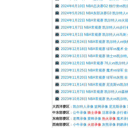
2024年6月10日 NBA总决赛G2 独行侠vs凯
2024年5月26日 NBA东部决赛G3 凯尔特人
2024年1月22日 NBA常规赛 凯尔特人vs火
2024年1月7日 NBA常规赛 凯尔特人vs步行
2024年1月1日 NBA常规赛 凯尔特人vs马刺
2023年12月24日 NBA常规赛 凯尔特人vs
2023年12月18日 NBA常规赛 绿军vs魔术
2023年12月13日 NBA常规赛 骑士vs凯尔
2023年12月2日 NBA常规赛 76人vs凯尔特
2023年11月25日 NBA常规赛 魔术vs绿军
2023年11月20日 NBA常规赛 绿军vs灰熊
2023年11月14日 NBA常规赛 尼克斯vs凯
2023年11月7日 NBA常规赛 凯尔特人vs森
2023年10月28日 NBA常规赛 热火vs凯尔
大西洋赛区
：
凯尔特人录像
篮网录像
尼克斯录像
中东部赛区
：
公牛录像
骑士录像
活塞录像
步行者
东南部赛区
：
老鹰录像
黄蜂录像
热火录像
魔术录
西南部赛区
：
小牛录像
火箭录像
灰熊录像
鹈鹕录