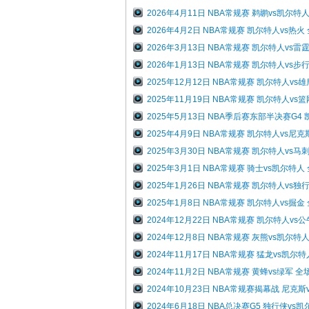
2026年4月11日 NBA常规赛 鹈鹕vs凯尔特
2026年4月2日 NBA常规赛 凯尔特人vs热火
2026年3月13日 NBA常规赛 凯尔特人vs雷
2026年1月13日 NBA常规赛 凯尔特人vs步
2025年12月12日 NBA常规赛 凯尔特人vs
2025年11月19日 NBA常规赛 凯尔特人vs
2025年5月13日 NBA季后赛东部半决赛G4 
2025年4月9日 NBA常规赛 凯尔特人vs尼克
2025年3月30日 NBA常规赛 凯尔特人vs马
2025年3月1日 NBA常规赛 骑士vs凯尔特人
2025年1月26日 NBA常规赛 凯尔特人vs独
2025年1月8日 NBA常规赛 凯尔特人vs掘金
2024年12月22日 NBA常规赛 凯尔特人vs公
2024年12月8日 NBA常规赛 灰熊vs凯尔特
2024年11月17日 NBA常规赛 猛龙vs凯尔
2024年11月2日 NBA常规赛 黄蜂vs绿军 
2024年10月23日 NBA常规赛揭幕战 尼克斯
2024年6月18日 NBA总决赛G5 独行侠vs凯