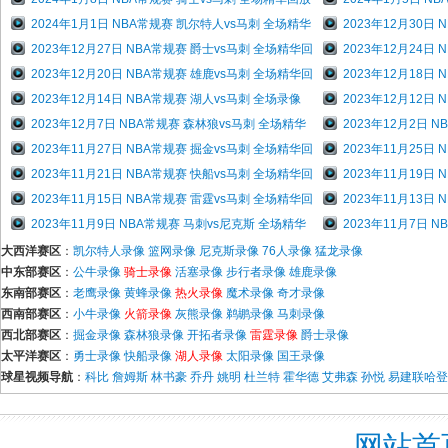
2024年1月1日 NBA常规赛 凯尔特人vs马刺 全场精华
2023年12月30日
2023年12月27日 NBA常规赛 爵士vs马刺 全场精华回
2023年12月24日
2023年12月20日 NBA常规赛 雄鹿vs马刺 全场精华回
2023年12月18日
2023年12月14日 NBA常规赛 湖人vs马刺 全场录像
2023年12月12日
2023年12月7日 NBA常规赛 森林狼vs马刺 全场精华
2023年12月2日 
2023年11月27日 NBA常规赛 掘金vs马刺 全场精华回
2023年11月25
2023年11月21日 NBA常规赛 快船vs马刺 全场精华回
2023年11月19日
2023年11月15日 NBA常规赛 雷霆vs马刺 全场精华回
2023年11月13日
2023年11月9日 NBA常规赛 马刺vs尼克斯 全场精华
2023年11月7日 
大西洋赛区
：
凯尔特人录像
篮网录像
尼克斯录像
76人录像
猛龙录像
中东部赛区
：
公牛录像
骑士录像
活塞录像
步行者录像
雄鹿录像
东南部赛区
：
老鹰录像
黄蜂录像
热火录像
魔术录像
奇才录像
西南部赛区
：
小牛录像
火箭录像
灰熊录像
鹈鹕录像
马刺录像
西北部赛区
：
掘金录像
森林狼录像
开拓者录像
雷霆录像
爵士录像
太平洋赛区
：
勇士录像
快船录像
湖人录像
太阳录像
国王录像
球星视频导航
：
科比
詹姆斯
林书豪
乔丹
姚明
杜兰特
霍华德
艾弗森
孙悦
易建联
哈登
网站首