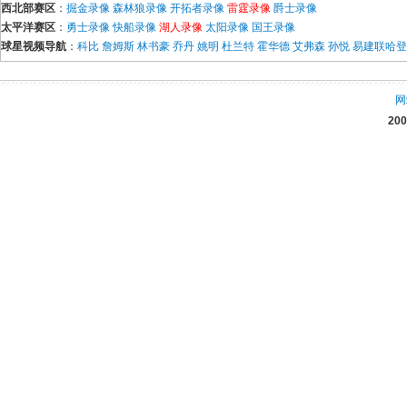
西北部赛区
：
掘金录像
森林狼录像
开拓者录像
雷霆录像
爵士录像
太平洋赛区
：
勇士录像
快船录像
湖人录像
太阳录像
国王录像
球星视频导航
：
科比
詹姆斯
林书豪
乔丹
姚明
杜兰特
霍华德
艾弗森
孙悦
易建联
哈登
网
20