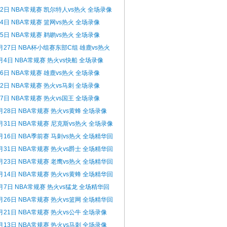
月2日 NBA常规赛 凯尔特人vs热火 全场录像
月4日 NBA常规赛 篮网vs热火 全场录像
月5日 NBA常规赛 鹈鹕vs热火 全场录像
1月27日 NBA杯小组赛东部C组 雄鹿vs热火
1月4日 NBA常规赛 热火vs快船 全场录像
月6日 NBA常规赛 雄鹿vs热火 全场录像
月2日 NBA常规赛 热火vs马刺 全场录像
月7日 NBA常规赛 热火vs国王 全场录像
1月28日 NBA常规赛 热火vs黄蜂 全场录像
0月31日 NBA常规赛 尼克斯vs热火 全场录像
0月16日 NBA季前赛 马刺vs热火 全场精华回
2月31日 NBA常规赛 热火vs爵士 全场精华回
2月23日 NBA常规赛 老鹰vs热火 全场精华回
2月14日 NBA常规赛 热火vs黄蜂 全场精华回
2月7日 NBA常规赛 热火vs猛龙 全场精华回
1月26日 NBA常规赛 热火vs篮网 全场精华回
1月21日 NBA常规赛 热火vs公牛 全场录像
1月13日 NBA常规赛 热火vs马刺 全场录像