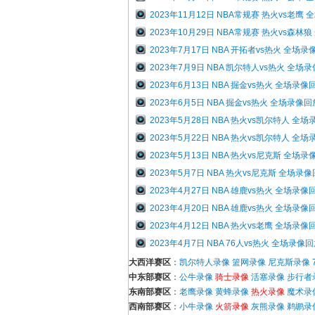
2023年11月12日 NBA常规赛 热火vs老鹰 
2023年10月29日 NBA常规赛 热火vs森林
2023年7月17日 NBA 开拓者vs热火 全场录
2023年7月9日 NBA 凯尔特人vs热火 全场
2023年6月13日 NBA 掘金vs热火 全场录像
2023年6月5日 NBA 掘金vs热火 全场录像回
2023年5月28日 NBA 热火vs凯尔特人 全
2023年5月22日 NBA 热火vs凯尔特人 全
2023年5月13日 NBA 热火vs尼克斯 全场录
2023年5月7日 NBA 热火vs尼克斯 全场录
2023年4月27日 NBA 雄鹿vs热火 全场录像
2023年4月20日 NBA 雄鹿vs热火 全场录像
2023年4月12日 NBA 热火vs老鹰 全场录像
2023年4月7日 NBA 76人vs热火 全场录像
大西洋赛区
：
凯尔特人录像
篮网录像
尼克斯录像
中东部赛区
：
公牛录像
骑士录像
活塞录像
步行者
东南部赛区
：
老鹰录像
黄蜂录像
热火录像
魔术录
西南部赛区
：
小牛录像
火箭录像
灰熊录像
鹈鹕录