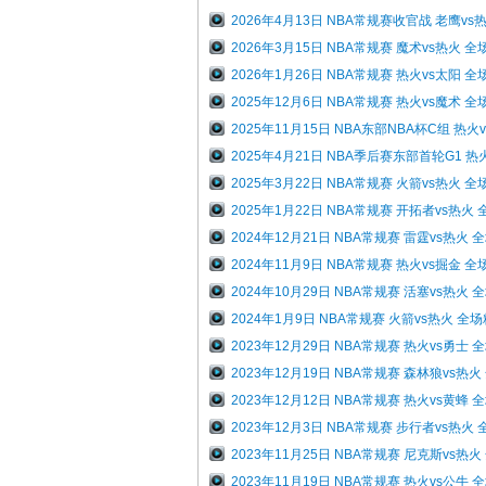
2026年4月13日 NBA常规赛收官战 老鹰vs
2026年3月15日 NBA常规赛 魔术vs热火 
2026年1月26日 NBA常规赛 热火vs太阳 
2025年12月6日 NBA常规赛 热火vs魔术 
2025年11月15日 NBA东部NBA杯C组 热火
2025年4月21日 NBA季后赛东部首轮G1 热
2025年3月22日 NBA常规赛 火箭vs热火 
2025年1月22日 NBA常规赛 开拓者vs热火
2024年12月21日 NBA常规赛 雷霆vs热火 
2024年11月9日 NBA常规赛 热火vs掘金 
2024年10月29日 NBA常规赛 活塞vs热火
2024年1月9日 NBA常规赛 火箭vs热火 全
2023年12月29日 NBA常规赛 热火vs勇士
2023年12月19日 NBA常规赛 森林狼vs热
2023年12月12日 NBA常规赛 热火vs黄蜂
2023年12月3日 NBA常规赛 步行者vs热火
2023年11月25日 NBA常规赛 尼克斯vs热
2023年11月19日 NBA常规赛 热火vs公牛