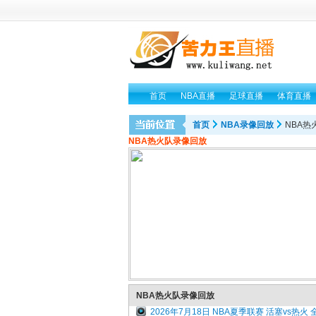
首页
NBA直播
足球直播
体育直播
首页
NBA录像回放
NBA热
NBA热火队录像回放
NBA热火队录像回放
2026年7月18日 NBA夏季联赛 活塞vs热火