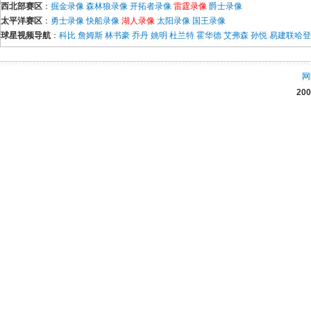
西北部赛区
：
掘金录像
森林狼录像
开拓者录像
雷霆录像
爵士录像
太平洋赛区
：
勇士录像
快船录像
湖人录像
太阳录像
国王录像
球星视频导航
：
科比
詹姆斯
林书豪
乔丹
姚明
杜兰特
霍华德
艾弗森
孙悦
易建联
哈登
网
20