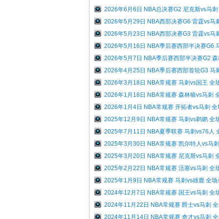
2026年6月6日 NBA总决赛G2 尼克斯vs马
2026年5月29日 NBA西部决赛G6 雷霆vs马
2026年5月23日 NBA西部决赛G3 雷霆vs马
2026年5月16日 NBA季后赛西部半决赛G6 
2026年5月7日 NBA季后赛西部半决赛G2 森
2026年4月25日 NBA季后赛西部首轮G3 马
2026年3月18日 NBA常规赛 马刺vs国王 
2026年1月18日 NBA常规赛 森林狼vs马刺
2026年1月4日 NBA常规赛 开拓者vs马刺 
2025年12月9日 NBA常规赛 马刺vs鹈鹕 
2025年7月11日 NBA夏季联赛 马刺vs76人
2025年3月30日 NBA常规赛 凯尔特人vs马
2025年3月20日 NBA常规赛 尼克斯vs马刺
2025年2月22日 NBA常规赛 活塞vs马刺 
2025年1月9日 NBA常规赛 马刺vs雄鹿 全
2024年12月7日 NBA常规赛 国王vs马刺 
2024年11月22日 NBA常规赛 爵士vs马刺 
2024年11月14日 NBA常规赛 奇才vs马刺 