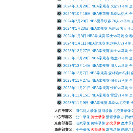
2024年10月29日 NBA常规赛 火箭vs马刺
2024年10月16日 NBA季前赛 马刺vs热火
2024年7月20日 NBA夏季联赛 76人vs马刺
2024年1月23日 NBA常规赛 马刺vs76人 
2024年1月8日 NBA常规赛 骑士vs马刺 全
2024年1月1日 NBA常规赛 凯尔特人vs马刺
2023年12月27日 NBA常规赛 爵士vs马刺
2023年12月20日 NBA常规赛 雄鹿vs马刺
2023年12月14日 NBA常规赛 湖人vs马刺 
2023年12月7日 NBA常规赛 森林狼vs马刺
2023年11月27日 NBA常规赛 掘金vs马刺
2023年11月21日 NBA常规赛 快船vs马刺
2023年11月15日 NBA常规赛 雷霆vs马刺
2023年11月9日 NBA常规赛 马刺vs尼克斯
大西洋赛区
：
凯尔特人录像
篮网录像
尼克斯录像
中东部赛区
：
公牛录像
骑士录像
活塞录像
步行者
东南部赛区
：
老鹰录像
黄蜂录像
热火录像
魔术录
西南部赛区
：
小牛录像
火箭录像
灰熊录像
鹈鹕录