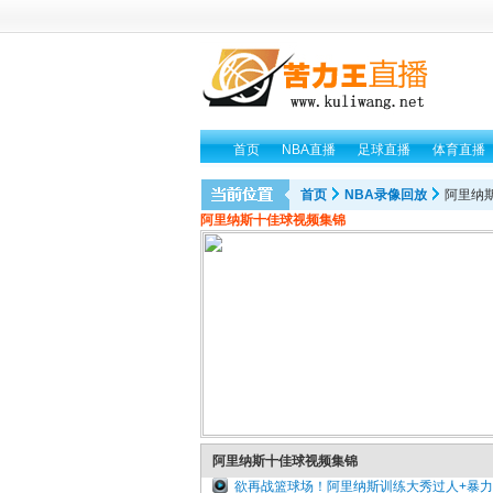
首页
NBA直播
足球直播
体育直播
首页
NBA录像回放
阿里纳
阿里纳斯十佳球视频集锦
阿里纳斯十佳球视频集锦
欲再战篮球场！阿里纳斯训练大秀过人+暴