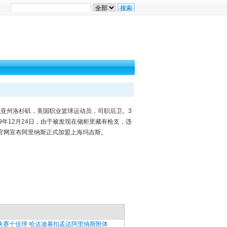
加利福尼亚州洛杉矶，美国职业篮球运动员，司职后卫。3
9年12月24日，由于被发现在储柜里藏有枪支，违
乐部官网宣布阿里纳斯正式加盟上海玛吉斯。
4决赛十佳球 哈达迪暴扣孟达阿里纳斯附体